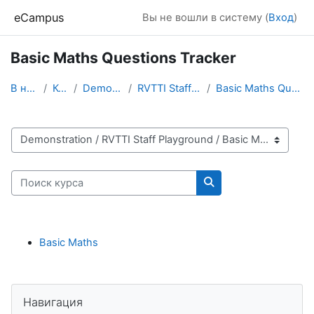
Перейти к основному содержанию
eCampus
Вы не вошли в систему (
Вход
)
Basic Maths Questions Tracker
В начало
Курсы
Demonstration
RVTTI Staff Playground
Basic Maths Questions Tracker
Категории курсов
Поиск курса
Поиск курса
Basic Maths
Блоки
Пропустить Навигация
Навигация