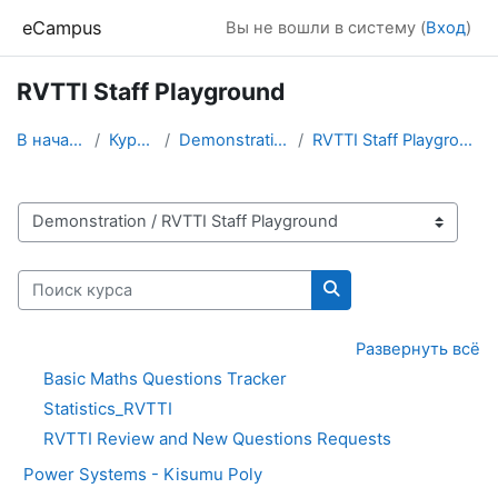
Перейти к основному содержанию
eCampus
Вы не вошли в систему (
Вход
)
RVTTI Staff Playground
В начало
Курсы
Demonstration
RVTTI Staff Playground
Категории курсов
Поиск курса
Поиск курса
Развернуть всё
Basic Maths Questions Tracker
Statistics_RVTTI
RVTTI Review and New Questions Requests
Power Systems - Kisumu Poly