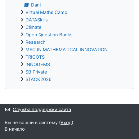
Dani
Virtual Maths Camp
DATASkills
Climate
Open Question Banks
Research
MSC IN MATHEMATICAL INNOVATION
TRICOTS
INNODEMS
SB Private
STACK2026
Дополнительные блоки
Служба поддержки сайта
Вы не вошли в систему (
Вход
)
В начало