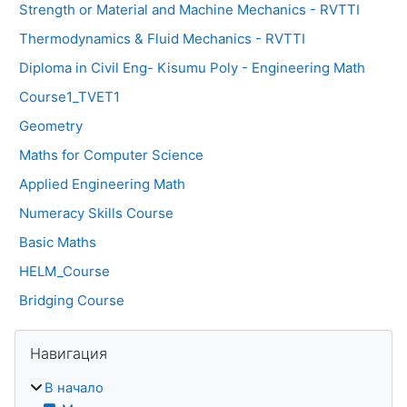
Strength or Material and Machine Mechanics - RVTTI
Thermodynamics & Fluid Mechanics - RVTTI
Diploma in Civil Eng- Kisumu Poly - Engineering Math
Course1_TVET1
Geometry
Maths for Computer Science
Applied Engineering Math
Numeracy Skills Course
Basic Maths
HELM_Course
Bridging Course
Блоки
Пропустить Навигация
Навигация
В начало