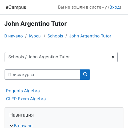
Перейти к основному содержанию
eCampus
Вы не вошли в систему (
Вход
)
John Argentino Tutor
В начало
Курсы
Schools
John Argentino Tutor
Категории курсов
Поиск курса
Поиск курса
Regents Algebra
CLEP Exam Algebra
Блоки
Пропустить Навигация
Навигация
В начало