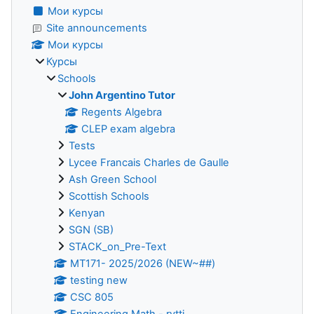
Мои курсы
Site announcements
Мои курсы
Курсы
Schools
John Argentino Tutor
Regents Algebra
CLEP exam algebra
Tests
Lycee Francais Charles de Gaulle
Ash Green School
Scottish Schools
Kenyan
SGN (SB)
STACK_on_Pre-Text
MT171- 2025/2026 (NEW~##)
testing new
CSC 805
Engineering Math - rvtti