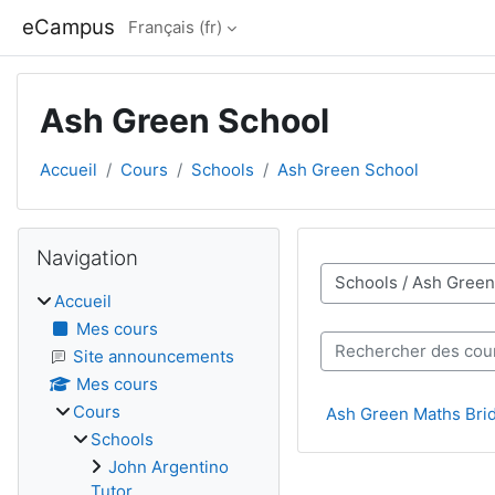
Passer au contenu principal
eCampus
Français ‎(fr)‎
Ash Green School
Accueil
Cours
Schools
Ash Green School
Blocs
Passer Navigation
Navigation
Catégories de cours
Accueil
Mes cours
Rechercher des cours
Site announcements
Mes cours
Cours
Ash Green Maths Brid
Schools
John Argentino
Tutor