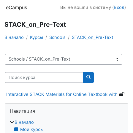
Перейти к основному содержанию
eCampus
Вы не вошли в систему (
Вход
)
STACK_on_Pre-Text
В начало
Курсы
Schools
STACK_on_Pre-Text
Категории курсов
Поиск курса
Поиск курса
Interactive STACK Materials for Online Textbook with
Блоки
Пропустить Навигация
Навигация
В начало
Мои курсы