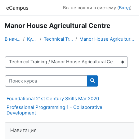
Перейти к основному содержанию
eCampus
Вы не вошли в систему (
Вход
)
Manor House Agricultural Centre
В начало
Курсы
Technical Training
Manor House Agricultural Centre
Категории курсов
Поиск курса
Поиск курса
Foundational 21st Century Skills Mar 2020
Professional Programming 1 - Collaborative
Development
Блоки
Пропустить Навигация
Навигация