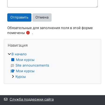
Обязательные для заполнения поля в этой форме
помечены
.
Блоки
Пропустить Навигация
Навигация
В начало
Мои курсы
Site announcements
Мои курсы
Курсы
Дополнительные блоки
Служба поддержки сайта