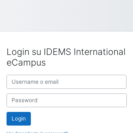
Login su IDEMS International
eCampus
Vai a creazione account
Username o email
Password
Login